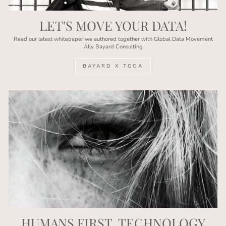
LET'S MOVE YOUR DATA!
Read our latest whitepaper we authored together with Global Data Movement
Ally Bayard Consulting
BAYARD X TGOA
HUMANS FIRST, TECHNOLOGY