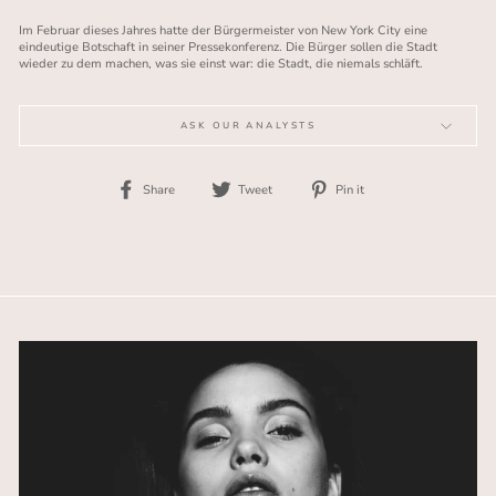
Im Februar dieses Jahres hatte der Bürgermeister von New York City eine
eindeutige Botschaft in seiner Pressekonferenz. Die Bürger sollen die Stadt
wieder zu dem machen, was sie einst war: die Stadt, die niemals schläft.
ASK OUR ANALYSTS
Share
Tweet
Pin
Share
Tweet
Pin it
on
on
on
Facebook
Twitter
Pinterest