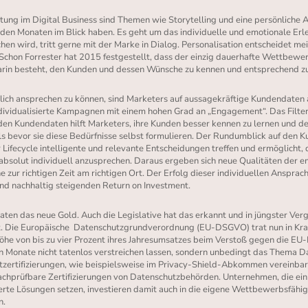
ung im Digital Business sind Themen wie Storytelling und eine persönliche
en Monaten im Blick haben. Es geht um das individuelle und emotionale Erle
en wird, tritt gerne mit der Marke in Dialog. Personalisation entscheidet me
chon Forrester hat 2015 festgestellt, dass der einzig dauerhafte Wettbewer
rin besteht, den Kunden und dessen Wünsche zu kennen und entsprechend z
ich ansprechen zu können, sind Marketers auf aussagekräftige Kundendaten 
individualisierte Kampagnen mit einem hohen Grad an „Engagement“. Das Filte
en Kundendaten hilft Marketers, ihre Kunden besser kennen zu lernen und d
ls bevor sie diese Bedürfnisse selbst formulieren. Der Rundumblick auf den K
Lifecycle intelligente und relevante Entscheidungen treffen und ermöglicht, 
absolut individuell anzusprechen. Daraus ergeben sich neue Qualitäten der 
 zur richtigen Zeit am richtigen Ort. Der Erfolg dieser individuellen Ansprach
und nachhaltig steigenden Return on Investment.
Daten das neue Gold. Auch die Legislative hat das erkannt und in jüngster Ve
. Die Europäische
Datenschutzgrundverordnung (EU-DSGVO) trat nun in Kra
Höhe von bis zu vier Prozent ihres Jahresumsatzes beim Verstoß gegen die E
Monate nicht tatenlos verstreichen lassen, sondern unbedingt das Thema Da
tzertifizierungen, wie beispielsweise im Privacy-Shield-Abkommen vereinbar
chprüfbare Zertifizierungen von Datenschutzbehörden. Unternehmen, die ei
ierte Lösungen setzen, investieren damit auch in die eigene Wettbewerbsfähig
n.