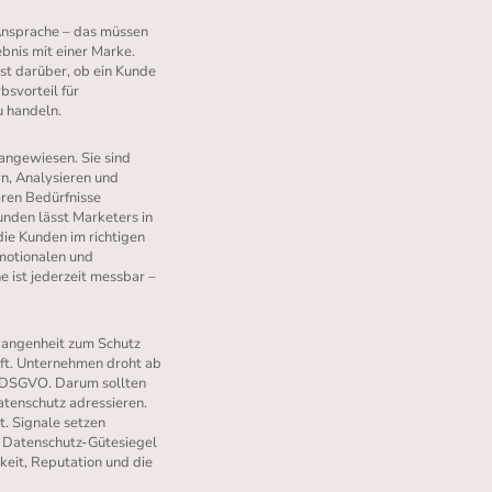
 Ansprache – das müssen
bnis mit einer Marke.
ist darüber, ob ein Kunde
bsvorteil für
u handeln.
angewiesen. Sie sind
rn, Analysieren und
eren Bedürfnisse
unden lässt Marketers in
die Kunden im richtigen
emotionalen und
e ist jederzeit messbar –
rgangenheit zum Schutz
ft. Unternehmen droht ab
U-DSGVO. Darum sollten
tenschutz adressieren.
t. Signale setzen
n Datenschutz-Gütesiegel
keit, Reputation und die