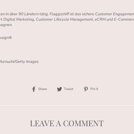
rken in über 90 Ländern tätig. Flaggschiff ist das sichere Customer Engage
ert Digital Marketing, Customer Lifecycle Management, eCRM und E-Commer
pagnen.
paign®
Murouchi/Getty Images
Share
Tweet
Pin
Share
Tweet
Pin it
on
on
on
Facebook
Twitter
Pinterest
LEAVE A COMMENT