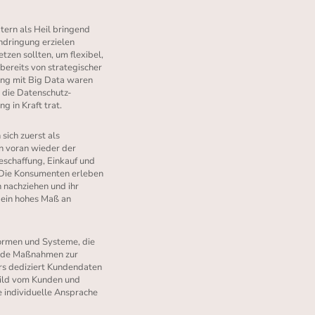
tern als Heil bringend
hdringung erzielen
zen sollten, um flexibel,
bereits von strategischer
ang mit Big Data waren
 die Datenschutz-
 in Kraft trat.
ich zuerst als
en voran wieder der
schaffung, Einkauf und
t. Die Konsumenten erleben
 nachziehen und ihr
 ein hohes Maß an
tformen und Systeme, die
ende Maßnahmen zur
rs dediziert Kundendaten
ild vom Kunden und
e individuelle Ansprache