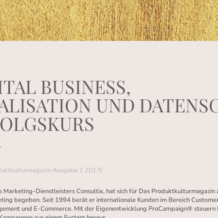
ITAL BUSINESS,
ALISATION UND DATENS
FOLGSKURS
T
roduktkulturmagazin Ausgabe 1 2017)
 Marketing-Dienstleisters Consultix, hat sich für Das Produktkulturmagazin
eting begeben. Seit 1994 berät er internationale Kunden im Bereich Custo
gement und E-Commerce. Mit der Eigenentwicklung ProCampaign® steuern
 Kampagnen aus einem System heraus.