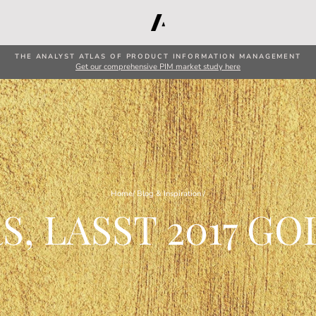
THE ANALYST ATLAS OF PRODUCT INFORMATION MANAGEMENT
Get our comprehensive PIM market study here
Home
/
Blog & Inspiration
/
, LASST 2017 G