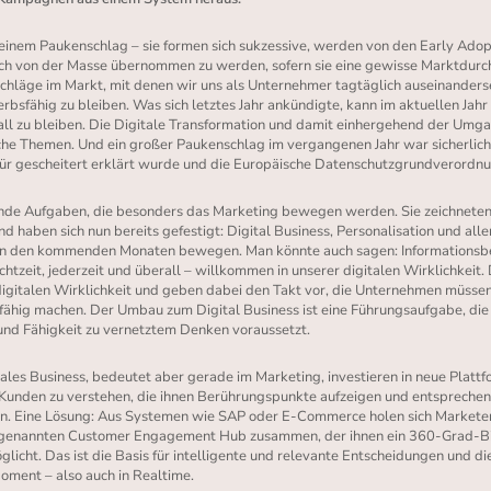
einem Paukenschlag – sie formen sich sukzessive, werden von den Early Adop
ch von der Masse übernommen zu werden, sofern sie eine gewisse Marktdurc
chläge im Markt, mit denen wir uns als Unternehmer tagtäglich auseinanderset
bsfähig zu bleiben. Was sich letztes Jahr ankündigte, kann im aktuellen Jahr 
ll zu bleiben. Die Digitale Transformation und damit einhergehend der Umg
lche Themen. Und ein großer Paukenschlag im vergangenen Jahr war sicherlich
ür gescheitert erklärt wurde und die Europäische Datenschutzgrundverordnung
nde Aufgaben, die besonders das Marketing bewegen werden. Sie zeichneten s
 haben sich nun bereits gefestigt: Digital Business, Personalisation und all
in den kommenden Monaten bewegen. Man könnte auch sagen: Informationsbe
Echtzeit, jederzeit und überall – willkommen in unserer digitalen Wirklichkei
digitalen Wirklichkeit und geben dabei den Takt vor, die Unternehmen müssen
fähig machen. Der Umbau zum Digital Business ist eine Führungsaufgabe, die
und Fähigkeit zu vernetztem Denken voraussetzt.
itales Business, bedeutet aber gerade im Marketing, investieren in neue Plat
 Kunden zu verstehen, die ihnen Berührungspunkte aufzeigen und entsprech
n. Eine Lösung: Aus Systemen wie SAP oder E-Commerce holen sich Markete
 sogenannten Customer Engagement Hub zusammen, der ihnen ein 360-Grad-B
licht. Das ist die Basis für intelligente und relevante Entscheidungen und di
oment – also auch in Realtime.