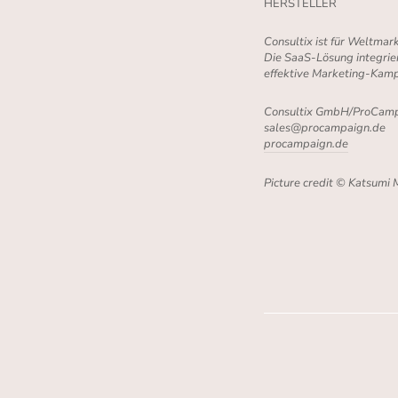
HERSTELLER
Consultix ist für Weltma
Die SaaS-Lösung integri
effektive Marketing-Kam
Consultix GmbH/ProCam
sales@procampaign.de
procampaign.de
Picture credit
© Katsumi 