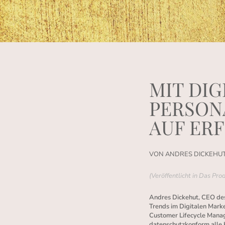
MIT DIG
PERSON
AUF ER
VON ANDRES DICKEHU
(Veröffentlicht in Das P
Andres Dickehut, CEO des
Trends im Digitalen Mark
Customer Lifecycle Mana
datenschutzkonform alle