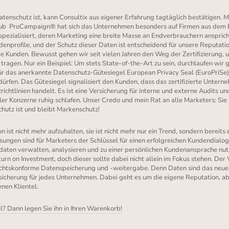
tenschutz ist, kann Consultix aus eigener Erfahrung tagtäglich bestätigen. 
ub
ProCampaign® hat sich das Unternehmen besonders auf Firmen aus dem B
ezialisiert, deren Marketing eine breite Masse an Endverbrauchern ansprich
denprofile, und der Schutz dieser Daten ist entscheidend für unsere Reputatio
ere Kunden. Bewusst gehen wir seit vielen Jahren den Weg der Zertifizierun
ragen. Nur ein Beispiel: Um stets State-of-the-Art zu sein, durchlaufen wir 
für das anerkannte Datenschutz-Gütesiegel European Privacy Seal (EuroPriSe), 
dürfen. Das Gütesiegel signalisiert den Kunden, dass das zertifizierte Untern
chtlinien handelt. Es ist eine Versicherung für interne und externe Audits un
r Konzerne ruhig schlafen. Unser Credo und mein Rat an alle Marketers: Sie 
hutz ist und bleibt Markenschutz!
 ist nicht mehr aufzuhalten, sie ist nicht mehr nur ein Trend, sondern bereits e
ungen sind für Marketers der Schlüssel für einen erfolgreichen Kundendialog.
ten verwalten, analysieren und zu einer persönlichen Kundenansprache nut
turn on Investment, doch dieser sollte dabei nicht allein im Fokus stehen. De
rechtskonforme Datenspeicherung und -weitergabe. Denn Daten sind das neue 
ersicherung für jedes Unternehmen. Dabei geht es um die eigene Reputation, 
nen Klientel.
el? Dann legen Sie ihn in Ihren Warenkorb!