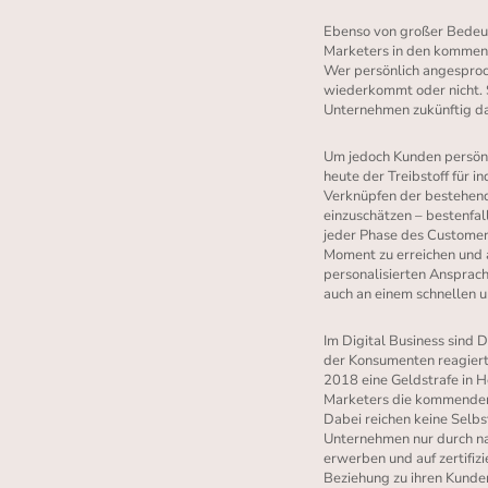
Ebenso von großer Bedeut
Marketers in den kommend
Wer persönlich angesproch
wiederkommt oder nicht. S
Unternehmen zukünftig da
Um jedoch Kunden persönl
heute der Treibstoff für 
Verknüpfen der bestehend
einzuschätzen – bestenfal
jeder Phase des Customer 
Moment zu erreichen und 
personalisierten Ansprache
auch an einem schnellen 
Im Digital Business sind 
der Konsumenten reagiert
2018 eine Geldstrafe in 
Marketers die kommenden 
Dabei reichen keine Selbs
Unternehmen nur durch na
erwerben und auf zertifiz
Beziehung zu ihren Kunde