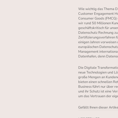
Wie wichtig das Thema Da
Customer Engagement H
Consumer Goods (FMCG) sp
wir rund 50 Millionen Kun
geschäftskritisch für uns
Datenschutz Rechnung zu t
Zertifizierungsverfahren 
einigen Jahren vorweisen 
europäischen Datenschutzri
Management internationale
Datenhafen, denn Datensc
Die Digitale Transformation
neue Technologien und Lös
große Mengen an Kundenda
bieten einen schnellen Re
Business führt nur über 
und ihr Schutz ist eine V
um das Vertrauen der eige
Gefällt Ihnen dieser Artik