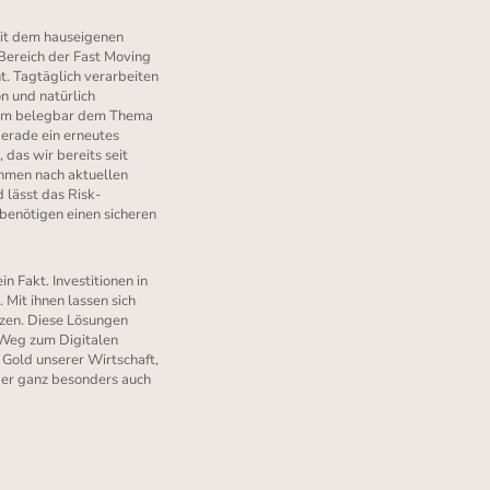
Mit dem hauseigenen
ereich der Fast Moving
t. Tagtäglich verarbeiten
n und natürlich
g, um belegbar dem Thema
gerade ein erneutes
das wir bereits seit
ehmen nach aktuellen
d lässt das Risk-
benötigen einen sicheren
in Fakt. Investitionen in
 Mit ihnen lassen sich
zen. Diese Lösungen
r Weg zum Digitalen
Gold unserer Wirtschaft,
aber ganz besonders auch